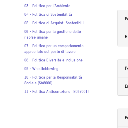
03 - Politica per l'Ambiente
04 - Politica di Sostenibilità
P
05 - Politica di Acquisti Sostenibili
06 - Politica per la gestione delle
H
risorse umane
07 - Politica per un comportamento
appropriato sul posto di lavoro
08 - Politica Diversità e Inclusione
P
09 - Whistleblowing
10 - Politica per la Responsabilità
Sociale (SA8000)
E
11 - Politica Anticorruzione (ISO37001)
P