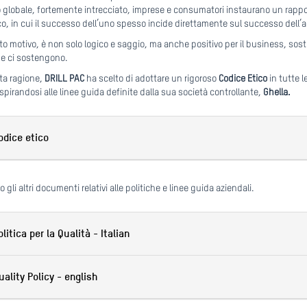
 globale, fortemente intrecciato, imprese e consumatori instaurano un rapp
co, in cui il successo dell’uno spesso incide direttamente sul successo dell’al
to motivo, è non solo logico e saggio, ma anche positivo per il business, sos
he ci sostengono.
ta ragione,
DRILL PAC
ha scelto di adottare un rigoroso
Codice Etico
in tutte l
 ispirandosi alle linee guida definite dalla sua società controllante,
Ghella.
odice etico
o gli altri documenti relativi alle politiche e linee guida aziendali.
olitica per la Qualità - Italian
uality Policy - english