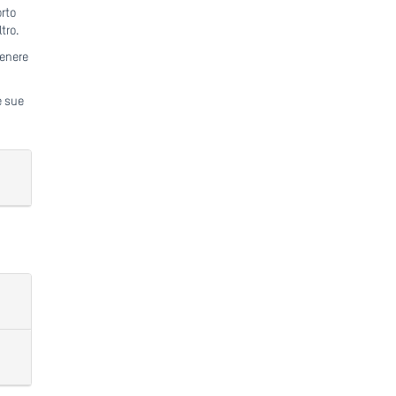
orto
tro.
tenere
e sue