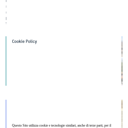
Nei primi anni ’80, l’azienda ha iniziato a realizzare progetti
specializzati utilizzando personale interno altamente qualificato e
attrezzature sviluppate su misura. L’elevata qualità, la scala e la
produttività costante di questi interventi hanno posizionato
l’azienda
tra le leader mondiali nelle tecnologie di Jet-Grouting.
Cookie Policy
Chi Siamo
Core Business
Questo Sito utilizza cookie e tecnologie similari, anche di terze parti, per il