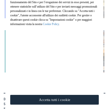
funzionamento del Sito e per l’erogazione dei servizi in esso presenti, per
ottenere statistiche sull’utilizzo del Sito e per inviarti messaggi promozionali
personalizzati e in linea con le tue preferenze. Cliccando su "Accetta tutti i
cookie", l'utente acconsente all'utilizzo dei suddetti cookie. Per gestire o
disattivare questi cookie clicca su "Impostazioni cookie" o per maggiori
informazioni visita la nostra
Cookie Policy
.
Lavora con noi
Drill Pac S.r.l.
Accetta tutti i cookie
Società soggetta a direzione e coordinamento di Ghella S.p.A
Sede Legale: Via Pietro Borsieri, 2/a 00195 Roma (RM)