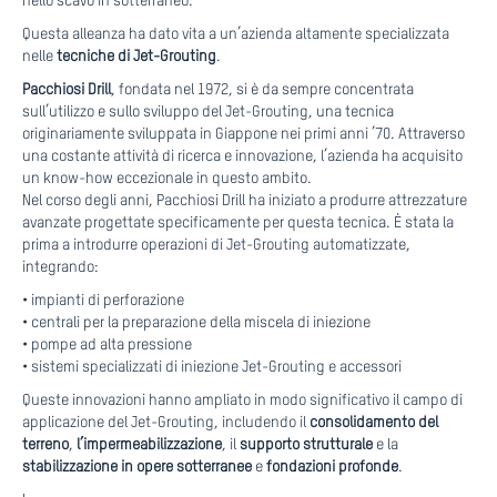
nello scavo in sotterraneo.
Questa alleanza ha dato vita a un’azienda altamente specializzata
nelle
tecniche di Jet-Grouting
.
Pacchiosi Drill
, fondata nel 1972, si è da sempre concentrata
sull’utilizzo e sullo sviluppo del Jet-Grouting, una tecnica
originariamente sviluppata in Giappone nei primi anni ’70. Attraverso
una costante attività di ricerca e innovazione, l’azienda ha acquisito
un know-how eccezionale in questo ambito.
Nel corso degli anni, Pacchiosi Drill ha iniziato a produrre attrezzature
avanzate progettate specificamente per questa tecnica. È stata la
prima a introdurre operazioni di Jet-Grouting automatizzate,
integrando:
• impianti di perforazione
• centrali per la preparazione della miscela di iniezione
• pompe ad alta pressione
• sistemi specializzati di iniezione Jet-Grouting e accessori
Queste innovazioni hanno ampliato in modo significativo il campo di
applicazione del Jet-Grouting, includendo il
consolidamento del
terreno
,
l’impermeabilizzazione
, il
supporto
strutturale
e la
stabilizzazione
in opere sotterranee
e
fondazioni
profonde
.