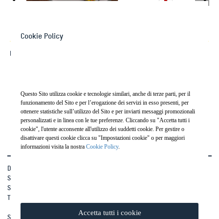
Cookie Policy
PS1
Questo Sito utilizza cookie e tecnologie similari, anche di terze parti, per il
Injection System
funzionamento del Sito e per l’erogazione dei servizi in esso presenti, per
ottenere statistiche sull’utilizzo del Sito e per inviarti messaggi promozionali
personalizzati e in linea con le tue preferenze. Cliccando su "Accetta tutti i
cookie", l'utente acconsente all'utilizzo dei suddetti cookie. Per gestire o
disattivare questi cookie clicca su "Impostazioni cookie" o per maggiori
informazioni visita la nostra
Cookie Policy
.
Drill Pac S.r.l.
Società soggetta a direzione e coordinamento di Ghella S.p.A
Sede Legale: Via Pietro Borsieri, 2/a 00195 Roma (RM)
TEL:
+39 06 45603.1
Accetta tutti i cookie
Sede Operativa: Via Grazia Cavanna, 46